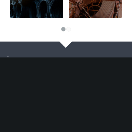
1
2
Ürün stok bilgisi ve sipariş için hemen arayın
TELMAT TEL SANAYI